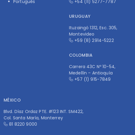
Português
+54 (11) 5277-7787
URUGUAY
Ituzaingó 1312, Esc. 305,
Montevideo
+59 (8) 2914-5222
COLOMBIA
Carrera 43C Nº 10-54,
Medellín – Antioquía
+57 (1) 915-7849
MÉXICO
Blvd. Díaz Ordaz PTE. #123 INT. SM422,
Col. Santa María, Monterrey
81 8220 9000